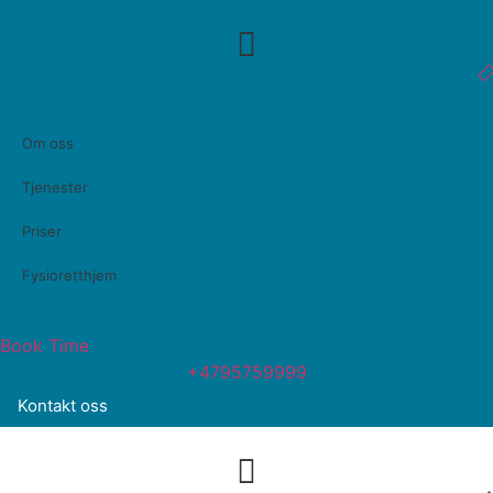
Skip
to
content
Om oss
Tjenester
Priser
Fysioretthjem
Book Time
+4795759999
Kontakt oss