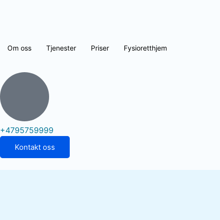
Om oss
Tjenester
Priser
Fysioretthjem
+4795759999
Kontakt oss