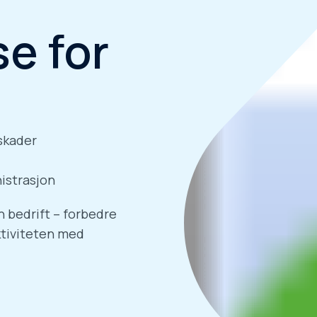
se for
skader
istrasjon
n bedrift – forbedre
ktiviteten med