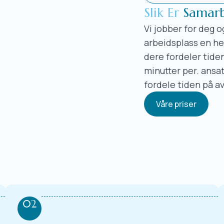
Slik Er
Samarb
Vi jobber for deg 
arbeidsplass en hel
dere fordeler tide
minutter per. ansat
fordele tiden på a
Våre priser
02