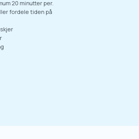
imum 20 minutter per.
ller fordele tiden på
skjer
r
ng